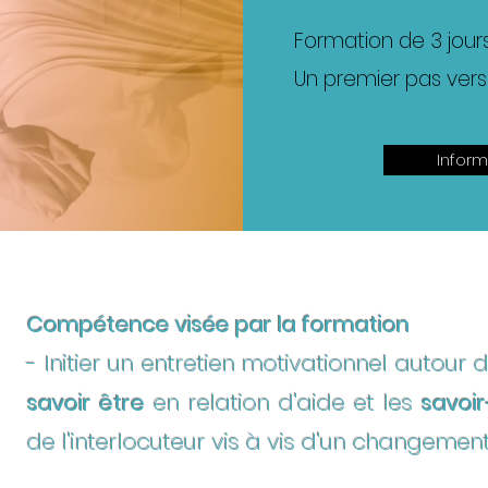
Formation de 3 jour
Un premier pas vers 
Inform
Compétence visée par la formation
- Initier un entretien motivationnel autour
savoir être
en relation d'aide et les
savoir
de l'interlocuteur vis à vis d'un changement