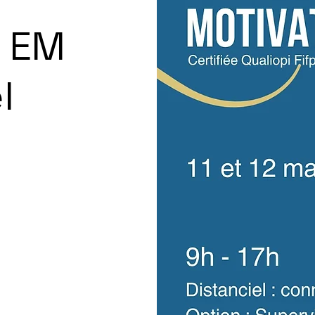
n EM
l