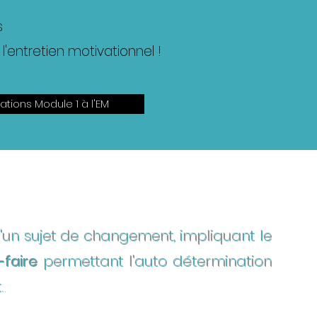
s
l'entretien motivationnel !
ations Module 1 à l'EM
 d'un sujet de changement, impliquant le
-faire
permettant l'auto détermination
.
.