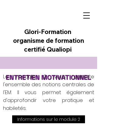
Glori-Formation
organisme de formation
certifié Qualiopi
Le module 2 vous apporte
ENTRETIEN MOTIVATIONNEL
l'ensemble des notions centrales de
l'EM. Il vous permet également
d'approfondir votre pratique et
habiletés.
Informations sur le module 2