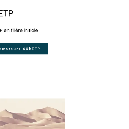
 ETP
n filière initiale
rmateurs 40hETP